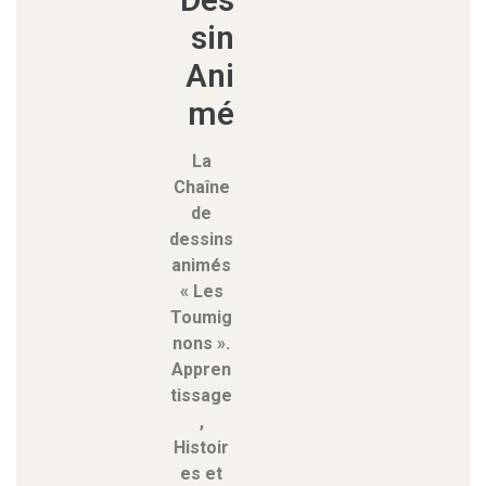
sin
Ani
mé
La
Chaîne
de
dessins
animés
« Les
Toumig
nons ».
Appren
tissage
,
Histoir
es et