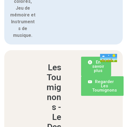
colorés,
Jeu de
mémoire et
Instrument
s de
musique.
En
Les
savoir
plus
Tou
Regarder
mig
Les
Toumignons
non
s -
Le
Des