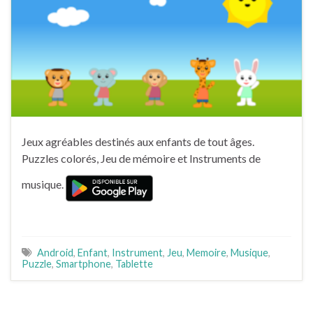
Jeux agréables destinés aux enfants de tout âges.
Puzzles colorés, Jeu de mémoire et Instruments de
musique.
Android
,
Enfant
,
Instrument
,
Jeu
,
Memoire
,
Musique
,
Puzzle
,
Smartphone
,
Tablette